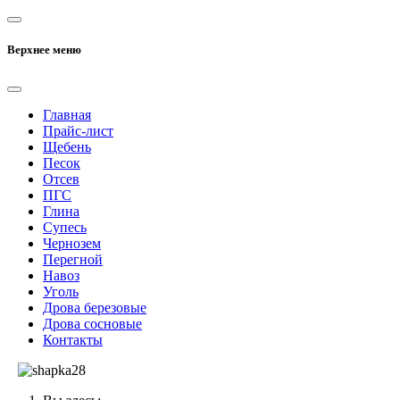
Верхнее меню
Главная
Прайс-лист
Щебень
Песок
Отсев
ПГС
Глина
Супесь
Чернозем
Перегной
Навоз
Уголь
Дрова березовые
Дрова сосновые
Контакты